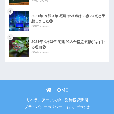
7967 views
4
2021年 令和３年 宅建 合格点は33点 34点と予
想しました③
6082 views
5
2021年 令和3年 宅建 私の合格点予想がはずれ
る理由②
6048 views
HOME
リベラルアーツ大学
楽待投資新聞
プライバシーポリシー
お問い合わせ