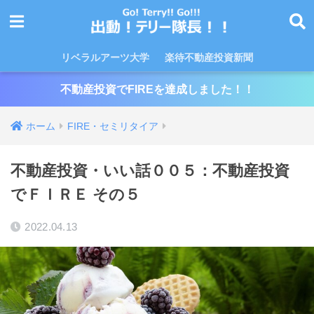
リベラルアーツ大学
楽待不動産投資新聞
不動産投資でFIREを達成しました！！
ホーム
FIRE・セミリタイア
不動産投資・いい話００５：不動産投資
でＦＩＲＥ その５
2022.04.13