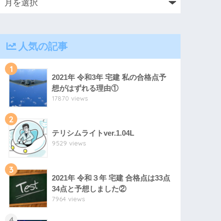
人気の記事
1
2021年 令和3年 宅建 私の合格点予
想がはずれる理由①
17870 views
2
テリシムライトver.1.04L
9529 views
3
2021年 令和３年 宅建 合格点は33点
34点と予想しました②
7964 views
4