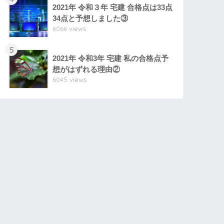
2021年 令和３年 宅建 合格点は33点
34点と予想しました③
6066 views
5
2021年 令和3年 宅建 私の合格点予
想がはずれる理由②
6045 views