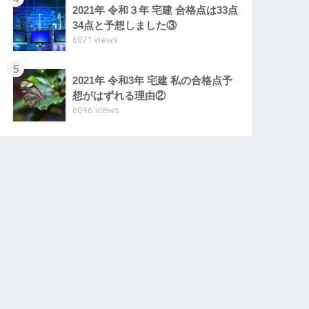
2021年 令和３年 宅建 合格点は33点
34点と予想しました③
6071 views
5
2021年 令和3年 宅建 私の合格点予
想がはずれる理由②
6046 views