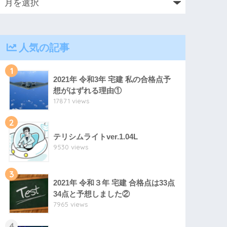
人気の記事
1
2021年 令和3年 宅建 私の合格点予
想がはずれる理由①
17871 views
2
テリシムライトver.1.04L
9530 views
3
2021年 令和３年 宅建 合格点は33点
34点と予想しました②
7965 views
4