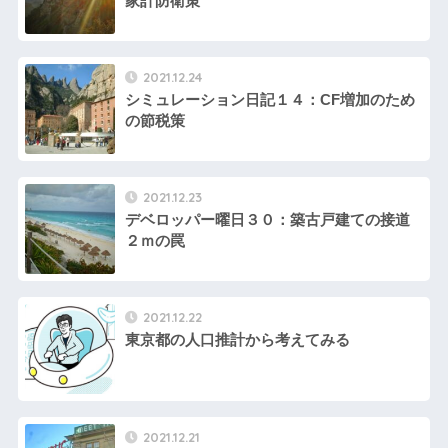
家計防衛策
2021.12.24
シミュレーション日記１４：CF増加のため
の節税策
2021.12.23
デベロッパー曜日３０：築古戸建ての接道
２ｍの罠
2021.12.22
東京都の人口推計から考えてみる
2021.12.21