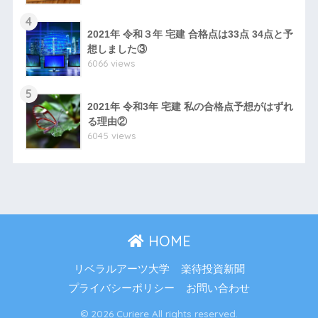
4
2021年 令和３年 宅建 合格点は33点 34点と予
想しました③
6066 views
5
2021年 令和3年 宅建 私の合格点予想がはずれ
る理由②
6045 views
HOME
リベラルアーツ大学
楽待投資新聞
プライバシーポリシー
お問い合わせ
© 2026 Curiere All rights reserved.