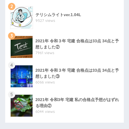
2
テリシムライトver.1.04L
9527 views
3
2021年 令和３年 宅建 合格点は33点 34点と予
想しました②
7961 views
4
2021年 令和３年 宅建 合格点は33点 34点と予
想しました③
6066 views
5
2021年 令和3年 宅建 私の合格点予想がはずれ
る理由②
6044 views