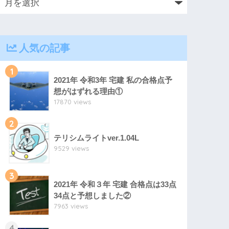
人気の記事
1
2021年 令和3年 宅建 私の合格点予
想がはずれる理由①
17870 views
2
テリシムライトver.1.04L
9529 views
3
2021年 令和３年 宅建 合格点は33点
34点と予想しました②
7963 views
4