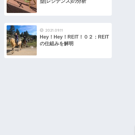
型(レジデンス)の分析
2021.09.11
Hey！Hey！REIT！０２：REIT
の仕組みを解明