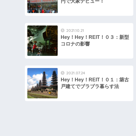
円で大家デビュー！
2021.10.21
Hey！Hey！REIT！０３：新型
コロナの影響
2021.07.24
Hey！Hey！REIT！０１：築古
戸建てでブラブラ暮らす法