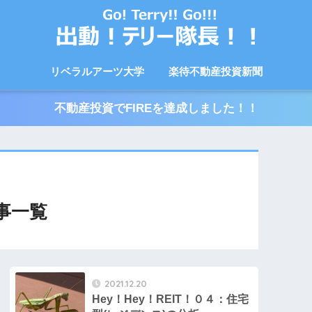
リベラルアーツ大学
楽待不動産投資新聞
不動産投資でFIREを達成しました！！
記事一覧
2021.12.20
Hey！Hey！REIT！０４：住宅