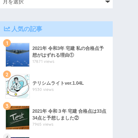
人気の記事
1
2021年 令和3年 宅建 私の合格点予
想がはずれる理由①
17871 views
2
テリシムライトver.1.04L
9530 views
3
2021年 令和３年 宅建 合格点は33点
34点と予想しました②
7965 views
4