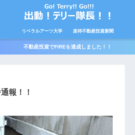
リベラルアーツ大学
楽待不動産投資新聞
不動産投資でFIREを達成しました！！
番通報！！