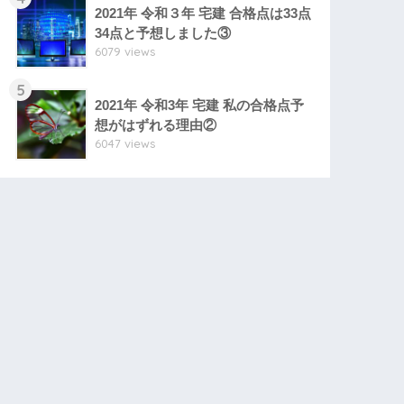
2021年 令和３年 宅建 合格点は33点
34点と予想しました③
6079 views
5
2021年 令和3年 宅建 私の合格点予
想がはずれる理由②
6047 views