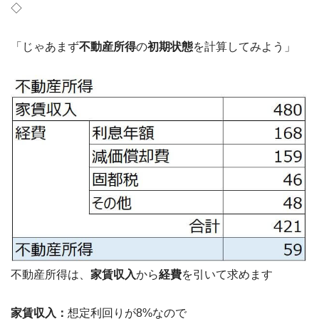
◇
「じゃあまず
不動産所得
の
初期状態
を計算してみよう」
不動産所得は、
家賃収入
から
経費
を引いて求めます
家賃収入：
想定利回りが8%なので