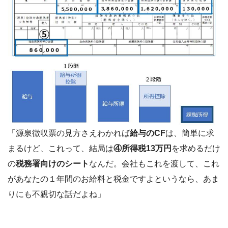
「源泉徴収票の見方さえわかれば
給与のCF
は、簡単に求
まるけど、これって、結局は
④所得税13万円
を求めるだけ
の
税務署向けのシート
なんだ。会社もこれを渡して、これ
があなたの１年間のお給料と税金ですよというなら、あま
りにも不親切な話だよね」