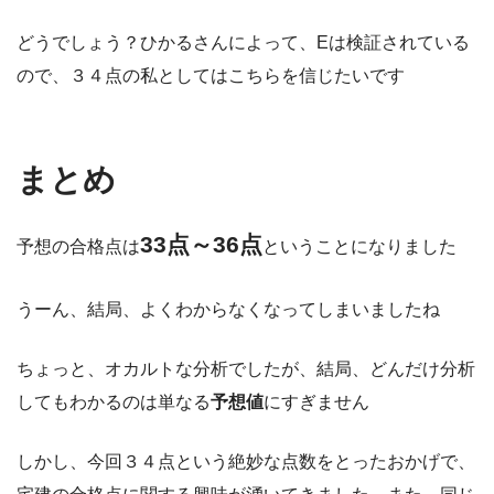
どうでしょう？ひかるさんによって、Eは検証されている
ので、３４点の私としてはこちらを信じたいです
まとめ
33点～36
点
予想の合格点は
ということになりました
うーん、結局、よくわからなくなってしまいましたね
ちょっと、オカルトな分析でしたが、結局、どんだけ分析
してもわかるのは単なる
予想値
にすぎません
しかし、今回３４点という絶妙な点数をとったおかげで、