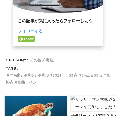
この記事が気に入ったらフォローしよう
フォローする
CATEGORY :
その他
宅建
TAGS :
#宅建 #令和3 #令和３#2021年 #33点 #34点 #35点 #合
格点 #合格ライン
サラリーマン大家道２６