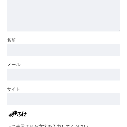
名前
メール
サイト
上に表示された文字を入力してください。