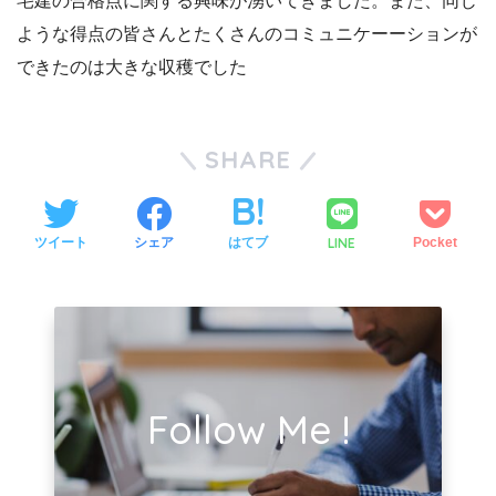
宅建の合格点に関する興味が湧いてきました。また、同じ
ような得点の皆さんとたくさんのコミュニケーーションが
できたのは大きな収穫でした
SHARE
LINE
ツイート
シェア
はてブ
Pocket
Follow Me !