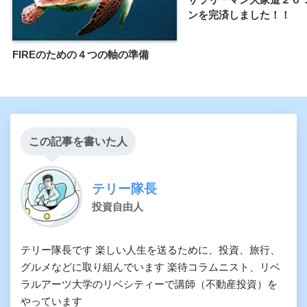
ンを完済しました！！
FIREのための４つの軸の準備
この記事を書いた人
テリー隊長
投資自由人
テリー隊長です 楽しい人生を送るために、投資、旅行、
グルメなどに取り組んでいます 楽待コラムニスト、リベ
ラルアーツ大学のリベシティーで講師（不動産投資）を
やっています