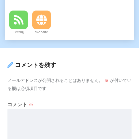
Feedly
Website
コメントを残す
メールアドレスが公開されることはありません。
※
が付いてい
る欄は必須項目です
コメント
※