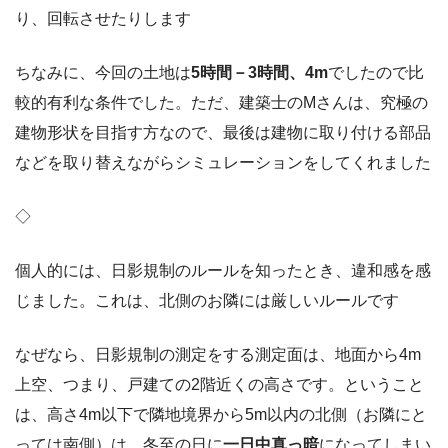
り、回転させたりします
ちなみに、今回の土地は
5時間－3時間、4m
でしたので比
較的有利な条件でした。ただ、建築士のMさんは、究極の
建物形状を目指す方なので、最後は建物に取り付ける部品
などを取り替えながらシミュレーションをしてくれました
◇
個人的には、日影規制のルールを知ったとき、違和感を感
じました。これは、北側のお隣には厳しいルールです
なぜなら、日影規制の測定をする測定面は、地面から4m
上空、つまり、戸建ての2階近くの高さです。ということ
は、高さ4m以下で隣地境界から5m以内の北側（お隣にと
っては南側）は、冬至の日に
一日中真っ暗
になってしまい