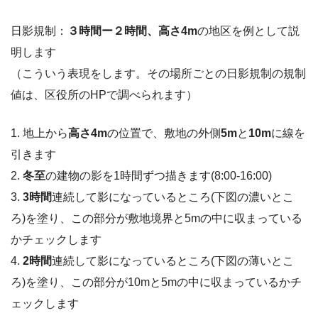
日影規制：
３時間ー２時間、高さ4m
の地区を例として説
明します
（こういう表現をします。その場所ごとの日影規制の規制
値は、区役所のHPで調べられます）
1. 地上から
高さ4m
の位置で、敷地の外側
5m
と
10m
に線を
引きます
2.
冬至
の建物の影を1時間ずつ描きます(8:00-16:00)
3.
3時間
連続して影になっているところ(下図の濃いとこ
ろ)を塗り、この部分が敷地境界と5mの中に収まっている
かチェックします
4.
2時間
連続して影になっているところ(下図の薄いとこ
ろ)を塗り、この部分が10mと5mの中に収まっているかチ
ェックします