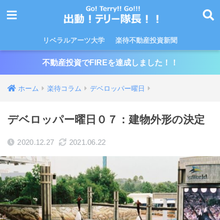
リベラルアーツ大学
楽待不動産投資新聞
不動産投資でFIREを達成しました！！
ホーム
楽待コラム
デベロッパー曜日
デベロッパー曜日０７：建物外形の決定
2020.12.27
2021.06.22