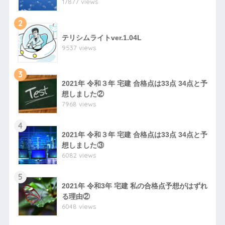
17877 views
2
テリシムライトver.1.04L
9537 views
3
2021年 令和３年 宅建 合格点は33点 34点と予
想しました②
7968 views
4
2021年 令和３年 宅建 合格点は33点 34点と予
想しました③
6082 views
5
2021年 令和3年 宅建 私の合格点予想がはずれ
る理由②
6048 views