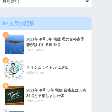
人気の記事
1
2021年 令和3年 宅建 私の合格点予
想がはずれる理由①
17871 views
2
テリシムライトver.1.04L
9530 views
3
2021年 令和３年 宅建 合格点は33点
34点と予想しました②
7965 views
4