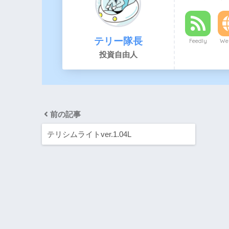
テリー隊長
Feedly
Web
投資自由人
前の記事
テリシムライトver.1.04L