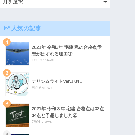
人気の記事
1
2021年 令和3年 宅建 私の合格点予
想がはずれる理由①
17870 views
2
テリシムライトver.1.04L
9529 views
3
2021年 令和３年 宅建 合格点は33点
34点と予想しました②
7964 views
4